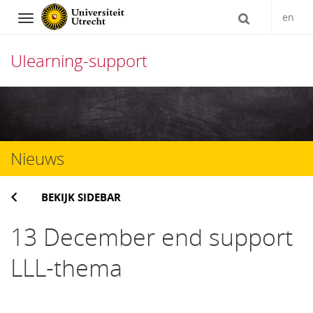
en
Navigation
UIearning-support
Direct
naar
het
Nieuws
inhoud
BEKIJK SIDEBAR
13 December end support
LLL-thema